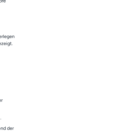
ore
erlegen
zeigt.
er
.
end der