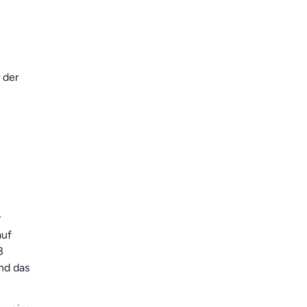
 der
r
auf
3
nd das