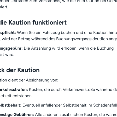
nder Leitfaden zum Verständnis, wie die Mietkaution bei GoM
iert.
ie Kaution funktioniert
spflicht:
Wenn Sie ein Fahrzeug buchen und eine Kaution hint
 wird der Betrag während des Buchungsvorgangs deutlich ange
ungsgebühr:
Die Anzahlung wird erhoben, wenn die Buchung
rt wird.
k der Kaution
tion dient der Absicherung von:
rkehrsstrafen:
Kosten, die durch Verkehrsverstöße während d
etzeit entstehen.
lbstbehalt:
Eventuell anfallender Selbstbehalt im Schadensfall
onstige Gebühren:
Alle anderen zusätzlichen Kosten, die währ