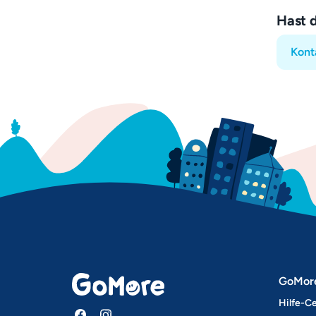
Hast 
Kont
GoMor
Hilfe-C