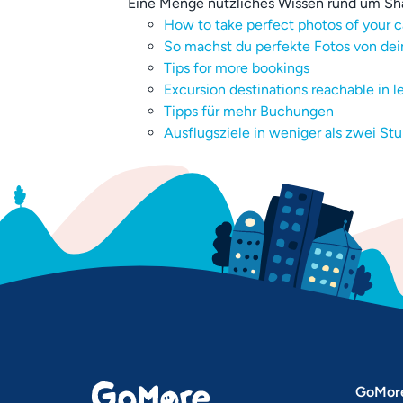
Eine Menge nützliches Wissen rund um Sha
How to take perfect photos of your c
So machst du perfekte Fotos von de
Tips for more bookings
Excursion destinations reachable in 
Tipps für mehr Buchungen
Ausflugsziele in weniger als zwei St
GoMor