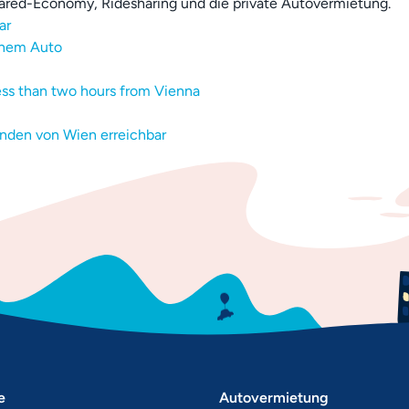
red-Economy, Ridesharing und die private Autovermietung.
ar
inem Auto
less than two hours from Vienna
unden von Wien erreichbar
e
Autovermietung