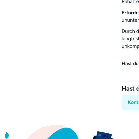
Rabatte 
Erforde
ununter
Durch d
langfri
unkompl
Hast du
Hast 
Kont