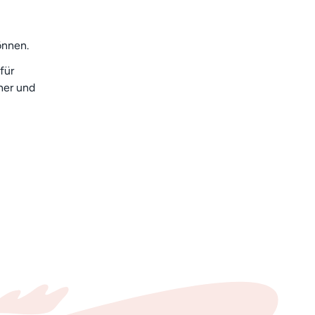
önnen.
für
her und