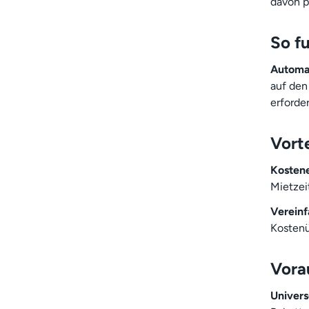
davon p
So f
Automa
auf den
erforder
Vort
Kosten
Mietzei
Vereinf
Kostenü
Vora
Univers