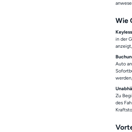
anwesen
Wie 
Keyless
in der 
anzeigt,
Buchun
Auto an
Sofortb
werden,
Unabhä
Zu Begi
des Fah
Kraftst
Vort