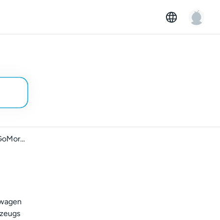
Einführung in GoMore Keyless für Vermieter:innen
twagen
rzeugs