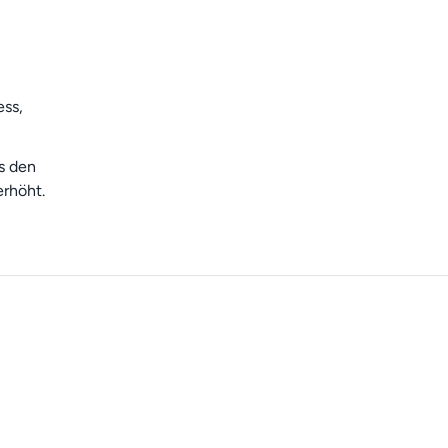
ess,
s den
erhöht.