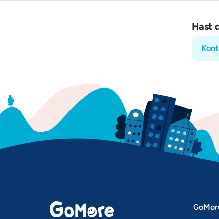
Hast 
Kont
GoMor