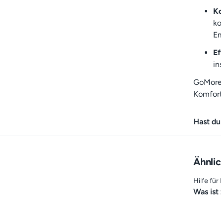
K
ko
E
Ef
in
GoMore 
Komfort 
Hast du
Ähnlic
Hilfe für
Was ist