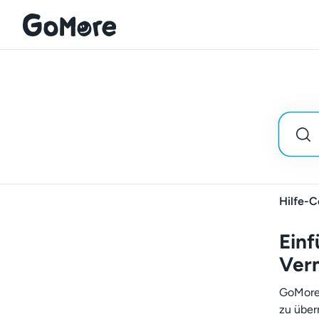
Hilfe-C
Einf
Verm
GoMore 
zu über