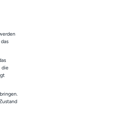
 werden
 das
das
 die
gt
bringen.
 Zustand