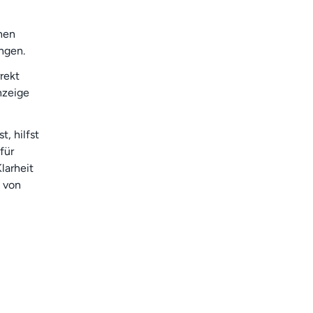
chen
ngen.
rrekt
nzeige
, hilfst
für
larheit
t von