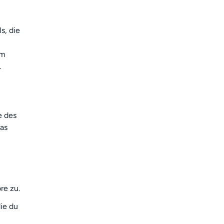
s, die
um
.
e des
das
re zu.
ie du