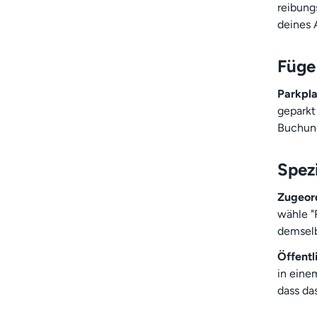
reibung
deines 
Füge
Parkpla
geparkt
Buchung
Spezi
Zugeord
wähle "
demselb
Öffentl
in einem
dass da