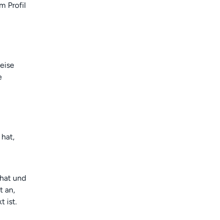
m Profil
eise
e
 hat,
 hat und
t an,
 ist.