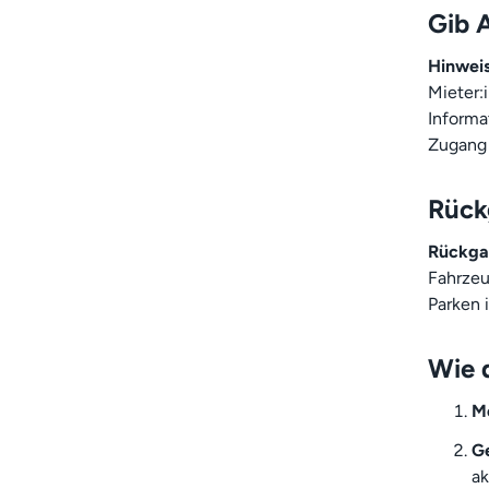
Gib 
Hinweis
Mieter:
Informa
Zugang 
Rück
Rückga
Fahrzeu
Parken 
Wie 
Me
Ge
ak