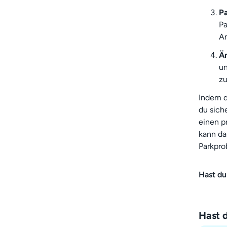
Pa
Pa
An
Ä
un
zu
Indem du
du siche
einen p
kann da
Parkpro
Hast du
Hast 