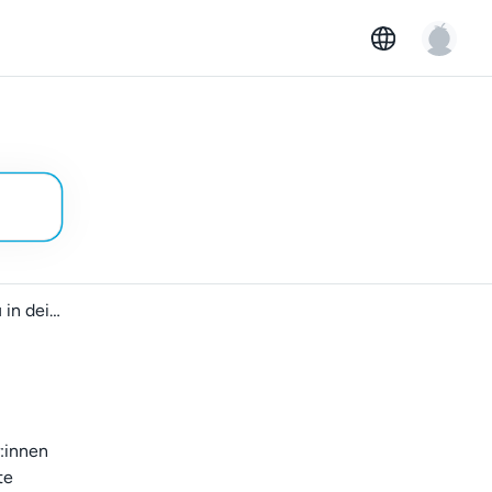
Wie du in deine Anzeige Hinweise zum Parken hinzufügst
r:innen
te